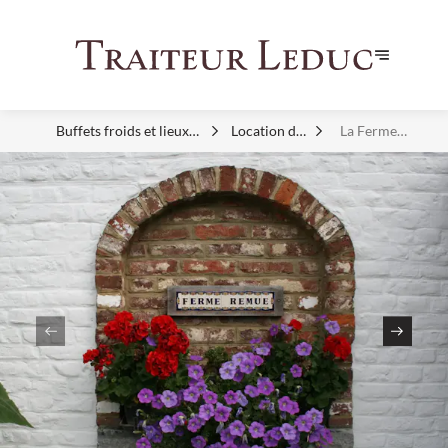
Buffets froids et lieux
Location de
La Ferme
d'exception
Salles
Remue