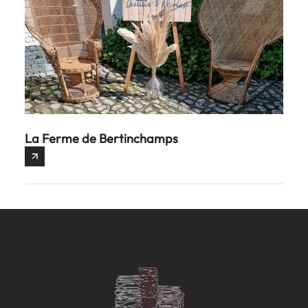
La Ferme de Bertinchamps
La S