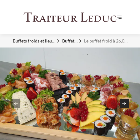
Buffets froids et lieux
Buffets
Le buffet froid à 26,00
d'exception
Froids
eur pp htva