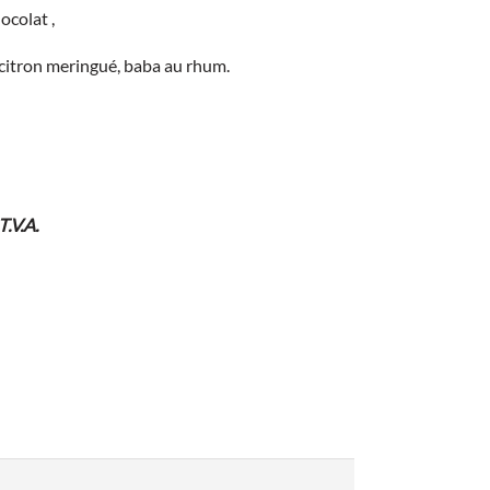
ocolat ,
 citron meringué, baba au rhum.
T.V.A.