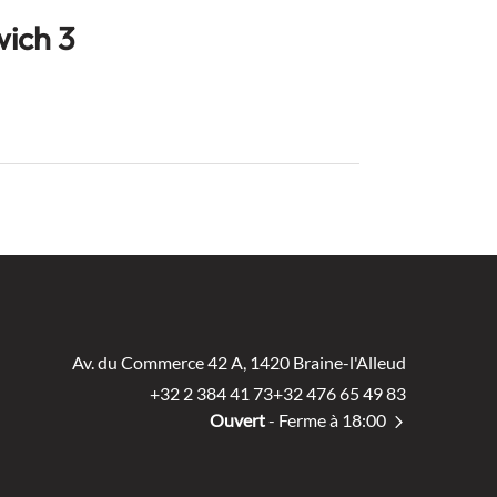
Buffet Lunch Sandwich 3
Av. du Commerce 42 A, 1420 Braine-l'Alleud
+32 2 384 41 73
+32 476 65 49 83
Ouvert
- Ferme à 18:00