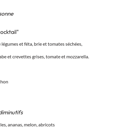
rsonne
ocktail"
 légumes et féta, brie et tomates séchées,
abe et crevettes grises, tomate et mozzarella.
 thon
iminutifs
lles, ananas, melon, abricots